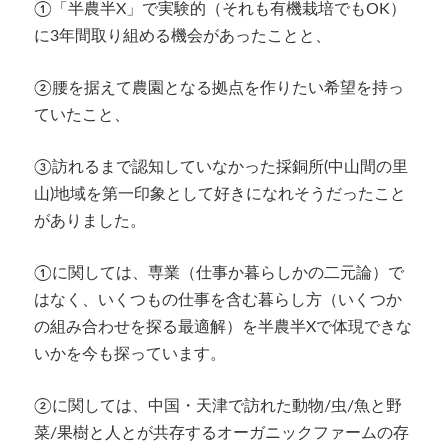
①「半農半X」で実験的（それも有機栽培でもOK）
に3年間取り組める機会があったことと、
②腰を据えて農園となる拠点を作りたい希望を持っ
ていたこと、
③訪れるまで認知していなかった採銅所(中山間の里
山)地域を第一印象として好きになれそうだったこと
がありました。
①に関しては、専業（仕事か暮らしかの二元論）で
はなく、いくつもの仕事を含む暮らし方（いくつか
の組み合わせを探る最適解）を半農半Xで体現できな
いかを今も探っています。
②に関しては、中国・天津で訪れた動物/虫/魚と野
菜/果樹と人とが共存するオーガニックファームの存