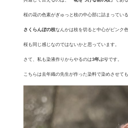
共通して言えるのは、「
花をつける前の枝」
であ
桜の花の色素がぎゅっと枝の中心部に詰まってい
さくらんぼの枝
なんかは枝を切ると中心がピンク
桜も同じ感じなのではないかと思っています。
さて、私も染液作りからやるのは
3年ぶり
です。
こちらは去年織の先生が作った染料で染めさせて