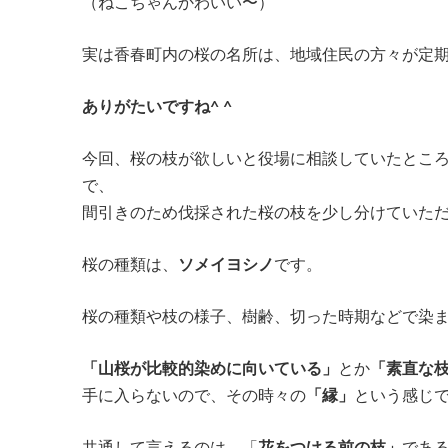
（ねこちゃんかわいい〜）
実は香春町内の桜の名所は、地域住民の方々が定
ありがたいですね^ ^
今回、桜の枝が欲しいと役場に相談していたとこ
で、
間引きのため伐採された桜の枝を少し分けていた
桜の種類は、
ソメイヨシノ
です。
桜の種類や枝の様子、樹齢、切った時期などで染
「山桜が比較的染めに向いている」
とか
「素直な
手に入らないので、その時々の
「縁」
という感じ