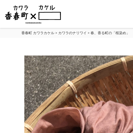
香春町 カワラカケル
>
カワラのナリワイ
>
春、香る町の「桜染め」