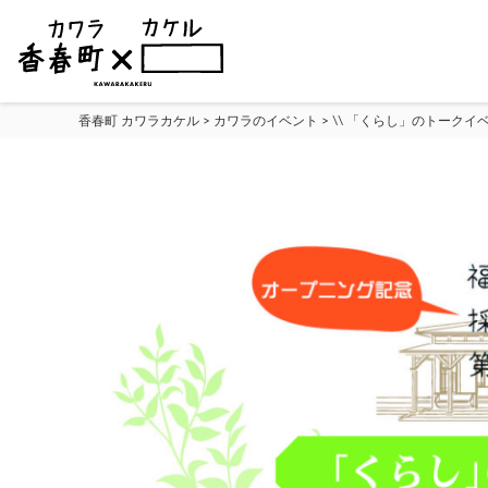
香春町 カワラカケル
>
カワラのイベント
>
\\ 「くらし」のトークイベン