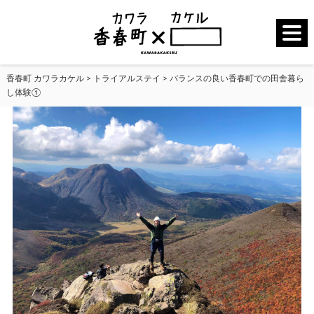
香春町 カワラカケル
>
トライアルステイ
>
バランスの良い香春町での田舎暮ら
し体験①