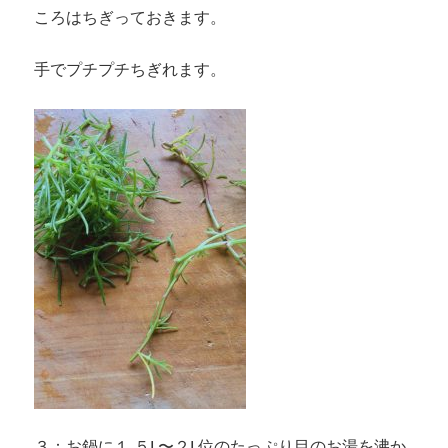
ころはちぎっておきます。
手でプチプチちぎれます。
３：お鍋に１.５L〜２L位のたっぷり目のお湯を沸か