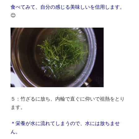
食べてみて、自分の感じる美味しいを信用します。
😊
５：竹ざるに放ち、内輪で直ぐに仰いで祖熱をとり
ます。
＊栄養が水に流れてしまうので、水には放ちませ
ん。