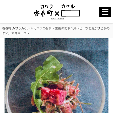
香春町 カワラカケル
>
カワラの台所
>
里山の食卓６月〜ビーツとおかひじきの
ディルマヨネーズ〜