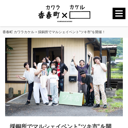
香春町 カワラカケル
>
採銅所でマルシェイベント“ツキ市“を開催！
採銅所でマルシェイベント“ツキ市“を開